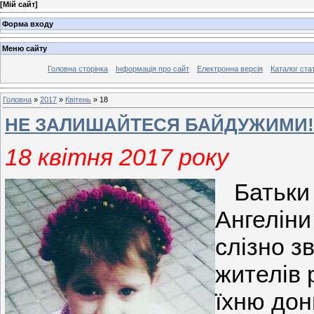
[
Мій сайт
]
Форма входу
Меню сайту
Головна сторінка
Інформація про сайт
Електронна версія
Каталог ста
Головна
»
2017
»
Квітень
»
18
НЕ ЗАЛИШАЙТЕСЯ БАЙДУЖИМИ!
18 квітня 2017 року
Батьки 
Ангеліни
слізно з
жителів 
їхню дон