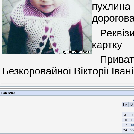
пухлина 
дорогова
Реквізит
картку
ПриватБ
Безкоровайної Вікторії Івані
Calendar
Пн
Вт
3
4
10
11
17
18
24
25